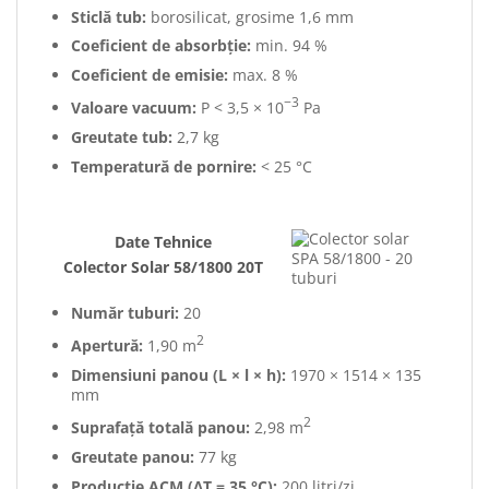
Sticlă tub:
borosilicat, grosime 1,6 mm
Coeficient de absorbție:
min. 94 %
Coeficient de emisie:
max. 8 %
−3
Valoare vacuum:
P < 3,5 × 10
Pa
Greutate tub:
2,7 kg
Temperatură de pornire:
< 25 °C
Date Tehnice
Colector Solar 58/1800 20T
Număr tuburi:
20
2
Apertură:
1,90 m
Dimensiuni panou (L × l × h):
1970 × 1514 × 135
mm
2
Suprafață totală panou:
2,98 m
Greutate panou:
77 kg
Producție ACM (ΔT = 35 °C):
200 litri/zi