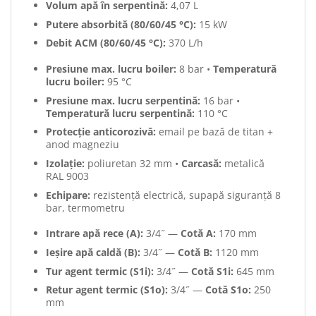
Volum apă în serpentină:
4,07 L
Putere absorbită (80/60/45 °C):
15 kW
Debit ACM (80/60/45 °C):
370 L/h
Presiune max. lucru boiler:
8 bar •
Temperatură
lucru boiler:
95 °C
Presiune max. lucru serpentină:
16 bar •
Temperatură lucru serpentină:
110 °C
Protecție anticorozivă:
email pe bază de titan +
anod magneziu
Izolație:
poliuretan 32 mm •
Carcasă:
metalică
RAL 9003
Echipare:
rezistență electrică, supapă siguranță 8
bar, termometru
Intrare apă rece (A):
3/4˝ —
Cotă A:
170 mm
Ieșire apă caldă (B):
3/4˝ —
Cotă B:
1120 mm
Tur agent termic (S1i):
3/4˝ —
Cotă S1i:
645 mm
Retur agent termic (S1o):
3/4˝ —
Cotă S1o:
250
mm