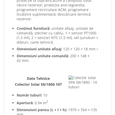
protecție la supraîncălzire a câmpului solar;
răcire rezervor; protecție anti-legionela;
programare recirculare ACM; programare
încălzire suplimentară; descărcare termică
rezervor.
Conținut furnitură:
unitate afișaj, unitate de
comandă, ștecher cu cablu, 1 × senzor PT1000
(1,5 ml), 2 × senzori NTC (1,5 ml), set șuruburi +
dibluri, carte tehnică.
Dimensiuni unitate afișaj:
120 × 120 × 18 mm •
Dimensiuni unitate comandă:
200 × 148 ×
42 mm.
Date Tehnice
Colector Solar 58/1800 10T
Număr tuburi:
10
2
Apertură:
0,94 m
Dimensiuni panou (L × l × h):
1970 × 764 × 135
mm