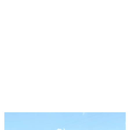
Video
Player