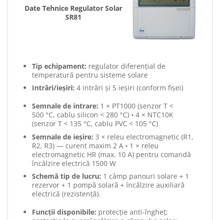
Date Tehnice Regulator Solar
SR81
Tip echipament:
regulator diferențial de
temperatură pentru sisteme solare
Intrări/ieșiri:
4 intrări și 5 ieșiri (conform fișei)
Semnale de intrare:
1 × PT1000 (senzor T <
500 °C, cablu silicon < 280 °C) • 4 × NTC10K
(senzor T < 135 °C, cablu PVC < 105 °C)
Semnale de ieșire:
3 × releu electromagnetic (R1,
R2, R3) — curent maxim 2 A • 1 × releu
electromagnetic HR (max. 10 A) pentru comandă
încălzire electrică 1500 W
Schemă tip de lucru:
1 câmp panouri solare + 1
rezervor + 1 pompă solară + încălzire auxiliară
electrică (rezistență).
Funcții disponibile:
protecție anti-îngheț;