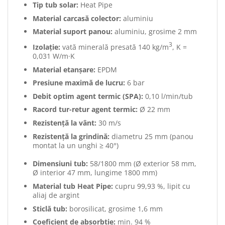
Tip tub solar:
Heat Pipe
Material carcasă colector:
aluminiu
Material suport panou:
aluminiu, grosime 2 mm
3
Izolație:
vată minerală presată 140 kg/m
, K =
0,031 W/m·K
Material etanșare:
EPDM
Presiune maximă de lucru:
6 bar
Debit optim agent termic (SPA):
0,10 l/min/tub
Racord tur-retur agent termic:
Ø 22 mm
Rezistență la vânt:
30 m/s
Rezistență la grindină:
diametru 25 mm (panou
montat la un unghi ≥ 40°)
Dimensiuni tub:
58/1800 mm (Ø exterior 58 mm,
Ø interior 47 mm, lungime 1800 mm)
Material tub Heat Pipe:
cupru 99,93 %, lipit cu
aliaj de argint
Sticlă tub:
borosilicat, grosime 1,6 mm
Coeficient de absorbție:
min. 94 %