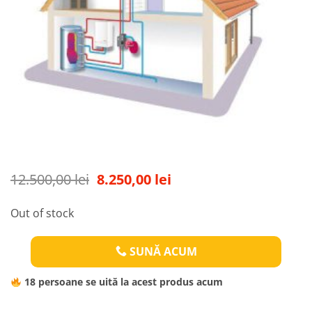
Original
Current
12.500,00
lei
8.250,00
lei
price
price
was:
is:
Out of stock
12.500,00 lei.
8.250,00 lei.
SUNĂ ACUM
18
persoane se uită la acest produs acum