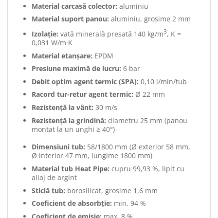
Material carcasă colector:
aluminiu
Material suport panou:
aluminiu, grosime 2 mm
3
Izolație:
vată minerală presată 140 kg/m
, K =
0,031 W/m·K
Material etanșare:
EPDM
Presiune maximă de lucru:
6 bar
Debit optim agent termic (SPA):
0,10 l/min/tub
Racord tur-retur agent termic:
Ø 22 mm
Rezistență la vânt:
30 m/s
Rezistență la grindină:
diametru 25 mm (panou
montat la un unghi ≥ 40°)
Dimensiuni tub:
58/1800 mm (Ø exterior 58 mm,
Ø interior 47 mm, lungime 1800 mm)
Material tub Heat Pipe:
cupru 99,93 %, lipit cu
aliaj de argint
Sticlă tub:
borosilicat, grosime 1,6 mm
Coeficient de absorbție:
min. 94 %
Coeficient de emisie:
max. 8 %