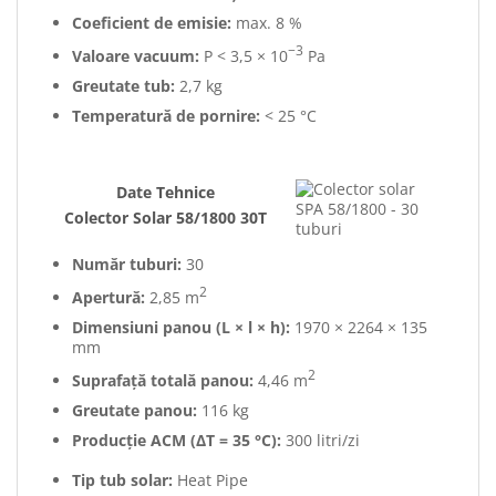
Coeficient de emisie:
max. 8 %
−3
Valoare vacuum:
P < 3,5 × 10
Pa
Greutate tub:
2,7 kg
Temperatură de pornire:
< 25 °C
Date Tehnice
Colector Solar 58/1800 30T
Număr tuburi:
30
2
Apertură:
2,85 m
Dimensiuni panou (L × l × h):
1970 × 2264 × 135
mm
2
Suprafață totală panou:
4,46 m
Greutate panou:
116 kg
Producție ACM (ΔT = 35 °C):
300 litri/zi
Tip tub solar:
Heat Pipe