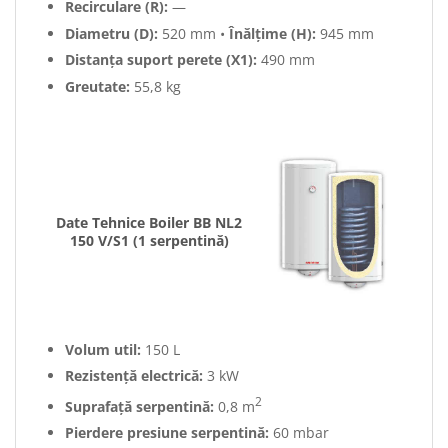
Recirculare (R):
—
Diametru (D):
520 mm •
Înălțime (H):
945 mm
Distanța suport perete (X1):
490 mm
Greutate:
55,8 kg
Date Tehnice Boiler BB NL2
150 V/S1 (1 serpentină)
Volum util:
150 L
Rezistență electrică:
3 kW
2
Suprafață serpentină:
0,8 m
Pierdere presiune serpentină:
60 mbar