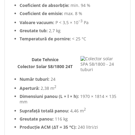
Coeficient de absorbție:
min. 94 %
Coeficient de emisie:
max. 8 %
−3
Valoare vacuum:
P < 3,5 × 10
Pa
Greutate tub:
2,7 kg
Temperatură de pornire:
< 25 °C
Date Tehnice
Colector Solar 58/1800 24T
Număr tuburi:
24
2
Apertură:
2,38 m
Dimensiuni panou (L × l × h):
1970 × 1814 × 135
mm
2
Suprafață totală panou:
4,46 m
Greutate panou:
116 kg
Producție ACM (ΔT = 35 °C):
240 litri/zi