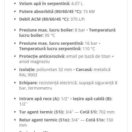
Volum apă în serpentină:
4,07 L
Putere absorbită (80/60/45 °C):
15 kW
Debit ACM (80/60/45 °C):
370 L/h
Presiune max. lucru boiler:
8 bar •
Temperatură
lucru boiler:
95 °C
Presiune max. lucru serpentină:
16 bar •
Temperatură lucru serpentină:
110 °C
Protecție anticorozivă:
email pe bază de titan +
anod magneziu
Izolație:
poliuretan 32 mm •
Carcasă:
metalică
RAL 9003
Echipare:
rezistență electrică, supapă siguranță 8
bar, termometru
Intrare apă rece (A):
1/2˝ •
Ieșire apă caldă (B):
1/2˝
Tur agent termic (S1i):
3/4˝ —
Cotă S1i:
702 mm
Retur agent termic (S1o):
3/4˝ —
Cotă S1o:
150
mm