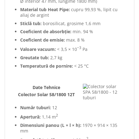
Ø interior 47 mm, lungime 1800 mm)
Material tub Heat Pipe:
cupru 99,93 %, lipit cu
aliaj de argint
Sticlă tub:
borosilicat, grosime 1,6 mm
Coeficient de absorbție:
min. 94 %
Coeficient de emisie:
max. 8 %
−3
Valoare vacuum:
< 3,5 × 10
Pa
Greutate tub:
2,7 kg
Temperatură de pornire:
< 25 °C
Date Tehnice
Colector Solar 58/1800 12T
Număr tuburi:
12
2
Apertură:
1,14 m
Dimensiuni panou (L × l × h):
1970 × 914 × 135
mm
2