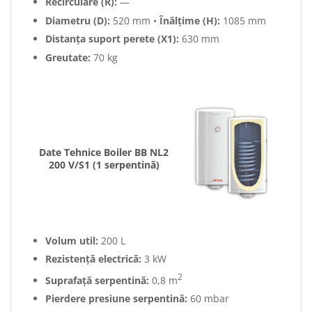
Recirculare (R):
—
Diametru (D):
520 mm •
Înălțime (H):
1085 mm
Distanța suport perete (X1):
630 mm
Greutate:
70 kg
Date Tehnice Boiler BB NL2
200 V/S1 (1 serpentină)
Volum util:
200 L
Rezistență electrică:
3 kW
2
Suprafață serpentină:
0,8 m
Pierdere presiune serpentină:
60 mbar