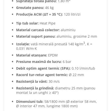
Suprafață totală panou:
1,80 m
Greutate panou:
46 kg
Producție ACM (ΔT = 35 °C):
120 litri/zi
Tip tub solar:
Heat Pipe
Material carcasă colector:
aluminiu
Material suport panou:
aluminiu, grosime 2 mm
3
Izolație:
vată minerală presată 140 kg/m
, K =
0,031 W/m·K
Material etanșare:
EPDM
Presiune maximă de lucru:
6 bar
Debit optim agent termic (SPA):
0,10 l/min/tub
Racord tur-retur agent termic:
Ø 22 mm
Rezistență la vânt:
30 m/s
Rezistență la grindină:
diametru 25 mm (panou
montat la un unghi ≥ 40°)
Dimensiuni tub:
58/1800 mm (Ø exterior 58 mm,
Ø interior 47 mm, lungime 1800 mm)