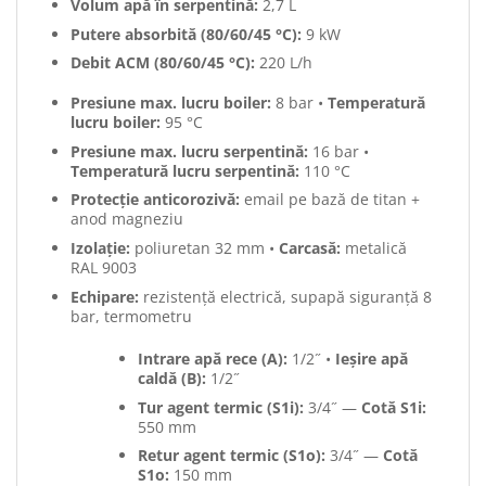
Volum apă în serpentină:
2,7 L
Putere absorbită (80/60/45 °C):
9 kW
Debit ACM (80/60/45 °C):
220 L/h
Presiune max. lucru boiler:
8 bar •
Temperatură
lucru boiler:
95 °C
Presiune max. lucru serpentină:
16 bar •
Temperatură lucru serpentină:
110 °C
Protecție anticorozivă:
email pe bază de titan +
anod magneziu
Izolație:
poliuretan 32 mm •
Carcasă:
metalică
RAL 9003
Echipare:
rezistență electrică, supapă siguranță 8
bar, termometru
Intrare apă rece (A):
1/2˝ •
Ieșire apă
caldă (B):
1/2˝
Tur agent termic (S1i):
3/4˝ —
Cotă S1i:
550 mm
Retur agent termic (S1o):
3/4˝ —
Cotă
S1o:
150 mm