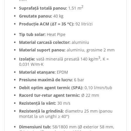
2
Suprafață totală panou:
1,51 m
Greutate panou:
40 kg
Producție ACM (ΔT = 35 °C):
92 litri/zi
Tip tub solar:
Heat Pipe
Material carcasă colector:
aluminiu
Material suport panou:
aluminiu, grosime 2 mm
3
Izolație:
vată minerală presată 140 kg/m
, K =
0,031 W/m·K
Material etanșare:
EPDM
Presiune maximă de lucru:
6 bar
Debit optim agent termic (SPA):
0,10 l/min/tub
Racord tur-retur agent termic:
Ø 22 mm
Rezistență la vânt:
30 m/s
Rezistență la grindină:
diametru 25 mm (panou
montat la un unghi ≥ 40°)
Dimensiuni tub:
58/1800 mm (Ø exterior 58 mm,