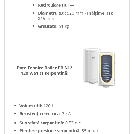
Recirculare (R):
—
Diametru (D):
520 mm •
Înălțime (H):
815 mm
Greutate:
51 kg
Date Tehnice Boiler BB NL2
120 V/S1 (1 serpentină)
Volum util:
120 L
Rezistență electrică:
2 kW
2
Suprafață serpentină:
0,53 m
Pierdere presiune serpentină:
55 mbar