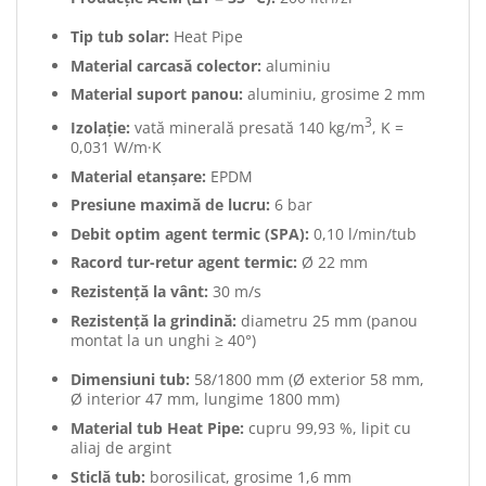
Tip tub solar:
Heat Pipe
Material carcasă colector:
aluminiu
Material suport panou:
aluminiu, grosime 2 mm
3
Izolație:
vată minerală presată 140 kg/m
, K =
0,031 W/m·K
Material etanșare:
EPDM
Presiune maximă de lucru:
6 bar
Debit optim agent termic (SPA):
0,10 l/min/tub
Racord tur-retur agent termic:
Ø 22 mm
Rezistență la vânt:
30 m/s
Rezistență la grindină:
diametru 25 mm (panou
montat la un unghi ≥ 40°)
Dimensiuni tub:
58/1800 mm (Ø exterior 58 mm,
Ø interior 47 mm, lungime 1800 mm)
Material tub Heat Pipe:
cupru 99,93 %, lipit cu
aliaj de argint
Sticlă tub:
borosilicat, grosime 1,6 mm