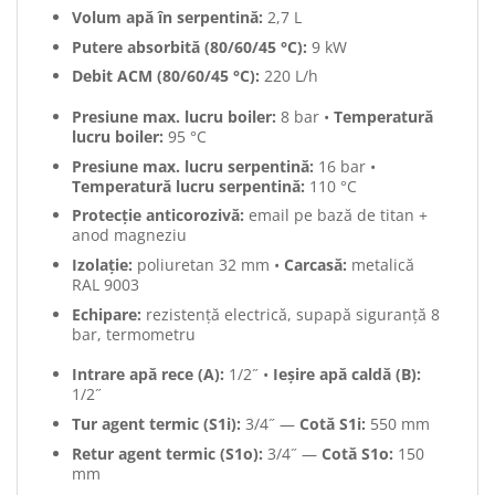
Volum apă în serpentină:
2,7 L
Putere absorbită (80/60/45 °C):
9 kW
Debit ACM (80/60/45 °C):
220 L/h
Presiune max. lucru boiler:
8 bar •
Temperatură
lucru boiler:
95 °C
Presiune max. lucru serpentină:
16 bar •
Temperatură lucru serpentină:
110 °C
Protecție anticorozivă:
email pe bază de titan +
anod magneziu
Izolație:
poliuretan 32 mm •
Carcasă:
metalică
RAL 9003
Echipare:
rezistență electrică, supapă siguranță 8
bar, termometru
Intrare apă rece (A):
1/2˝ •
Ieșire apă caldă (B):
1/2˝
Tur agent termic (S1i):
3/4˝ —
Cotă S1i:
550 mm
Retur agent termic (S1o):
3/4˝ —
Cotă S1o:
150
mm