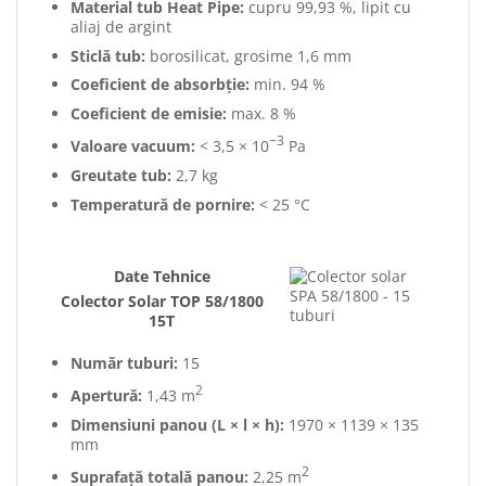
Material tub Heat Pipe:
cupru 99,93 %, lipit cu
aliaj de argint
Sticlă tub:
borosilicat, grosime 1,6 mm
Coeficient de absorbție:
min. 94 %
Coeficient de emisie:
max. 8 %
−3
Valoare vacuum:
< 3,5 × 10
Pa
Greutate tub:
2,7 kg
Temperatură de pornire:
< 25 °C
Date Tehnice
Colector Solar TOP 58/1800
15T
Număr tuburi:
15
2
Apertură:
1,43 m
Dimensiuni panou (L × l × h):
1970 × 1139 × 135
mm
2
Suprafață totală panou:
2,25 m