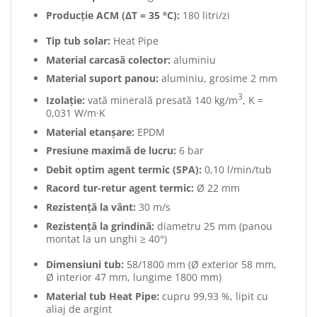
Producție ACM (ΔT = 35 °C):
180 litri/zi
Tip tub solar:
Heat Pipe
Material carcasă colector:
aluminiu
Material suport panou:
aluminiu, grosime 2 mm
3
Izolație:
vată minerală presată 140 kg/m
, K =
0,031 W/m·K
Material etanșare:
EPDM
Presiune maximă de lucru:
6 bar
Debit optim agent termic (SPA):
0,10 l/min/tub
Racord tur-retur agent termic:
Ø 22 mm
Rezistență la vânt:
30 m/s
Rezistență la grindină:
diametru 25 mm (panou
montat la un unghi ≥ 40°)
Dimensiuni tub:
58/1800 mm (Ø exterior 58 mm,
Ø interior 47 mm, lungime 1800 mm)
Material tub Heat Pipe:
cupru 99,93 %, lipit cu
aliaj de argint