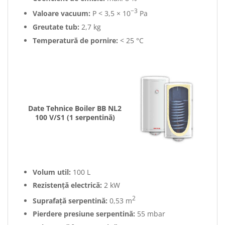
−3
Valoare vacuum:
P < 3,5 × 10
Pa
Greutate tub:
2,7 kg
Temperatură de pornire:
< 25 °C
Date Tehnice Boiler BB NL2
100 V/S1 (1 serpentină)
Volum util:
100 L
Rezistență electrică:
2 kW
2
Suprafață serpentină:
0,53 m
Pierdere presiune serpentină:
55 mbar