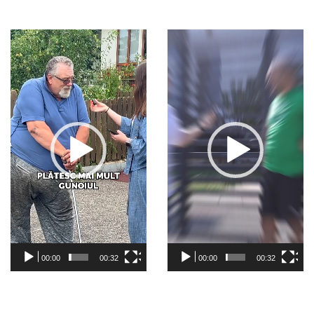
Video
Video
Player
Player
00:00
00:32
00:00
00:32