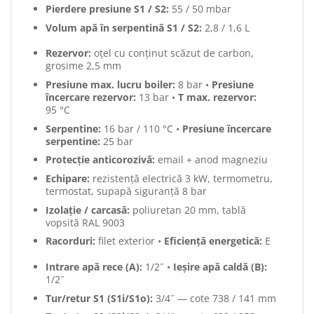
Pierdere presiune S1 / S2:
55 / 50 mbar
Volum apă în serpentină S1 / S2:
2,8 / 1,6 L
Rezervor:
oțel cu conținut scăzut de carbon,
grosime 2,5 mm
Presiune max. lucru boiler:
8 bar •
Presiune
încercare rezervor:
13 bar •
T max. rezervor:
95 °C
Serpentine:
16 bar / 110 °C •
Presiune încercare
serpentine:
25 bar
Protecție anticorozivă:
email + anod magneziu
Echipare:
rezistență electrică 3 kW, termometru,
termostat, supapă siguranță 8 bar
Izolație / carcasă:
poliuretan 20 mm, tablă
vopsită RAL 9003
Racorduri:
filet exterior •
Eficiență energetică:
E
Intrare apă rece (A):
1/2˝ •
Ieșire apă caldă (B):
1/2˝
Tur/retur S1 (S1i/S1o):
3/4˝ — cote 738 / 141 mm