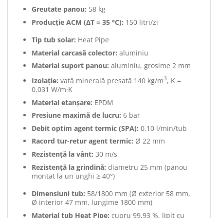
Greutate panou:
58 kg
Producție ACM (ΔT = 35 °C):
150 litri/zi
Tip tub solar:
Heat Pipe
Material carcasă colector:
aluminiu
Material suport panou:
aluminiu, grosime 2 mm
3
Izolație:
vată minerală presată 140 kg/m
, K =
0,031 W/m·K
Material etanșare:
EPDM
Presiune maximă de lucru:
6 bar
Debit optim agent termic (SPA):
0,10 l/min/tub
Racord tur-retur agent termic:
Ø 22 mm
Rezistență la vânt:
30 m/s
Rezistență la grindină:
diametru 25 mm (panou
montat la un unghi ≥ 40°)
Dimensiuni tub:
58/1800 mm (Ø exterior 58 mm,
Ø interior 47 mm, lungime 1800 mm)
Material tub Heat Pipe:
cupru 99,93 %, lipit cu