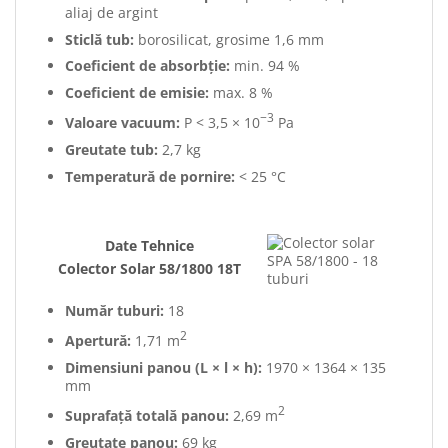
aliaj de argint
Sticlă tub:
borosilicat, grosime 1,6 mm
Coeficient de absorbție:
min. 94 %
Coeficient de emisie:
max. 8 %
−3
Valoare vacuum:
P < 3,5 × 10
Pa
Greutate tub:
2,7 kg
Temperatură de pornire:
< 25 °C
Date Tehnice
Colector Solar 58/1800 18T
Număr tuburi:
18
2
Apertură:
1,71 m
Dimensiuni panou (L × l × h):
1970 × 1364 × 135
mm
2
Suprafață totală panou:
2,69 m
Greutate panou:
69 kg