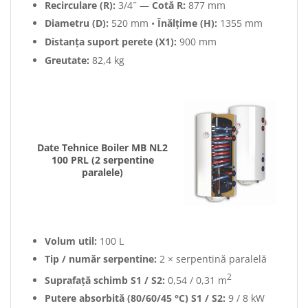
Recirculare (R):
3/4˝ —
Cotă R:
877 mm
Diametru (D):
520 mm •
Înălțime (H):
1355 mm
Distanța suport perete (X1):
900 mm
Greutate:
82,4 kg
Date Tehnice Boiler MB NL2
100 PRL (2 serpentine
paralele)
Volum util:
100 L
Tip / număr serpentine:
2 × serpentină paralelă
2
Suprafață schimb S1 / S2:
0,54 / 0,31 m
Putere absorbită (80/60/45 °C) S1 / S2:
9 / 8 kW