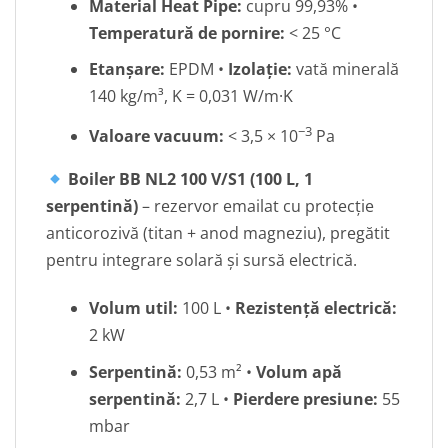
Material Heat Pipe:
cupru 99,93% •
Temperatură de pornire:
< 25 °C
Etanșare:
EPDM •
Izolație:
vată minerală
140 kg/m³, K = 0,031 W/m·K
−3
Valoare vacuum:
< 3,5 × 10
Pa
Boiler BB NL2 100 V/S1 (100 L, 1
serpentină)
– rezervor emailat cu protecție
anticorozivă (titan + anod magneziu), pregătit
pentru integrare solară și sursă electrică.
Volum util:
100 L •
Rezistență electrică:
2 kW
Serpentină:
0,53 m² •
Volum apă
serpentină:
2,7 L •
Pierdere presiune:
55
mbar