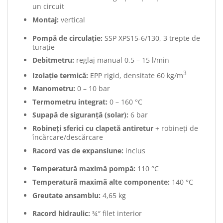
un circuit
Montaj:
vertical
Pompă de circulație:
SSP XPS15-6/130, 3 trepte de
turație
Debitmetru:
reglaj manual 0,5 – 15 l/min
3
Izolație termică:
EPP rigid, densitate 60 kg/m
Manometru:
0 – 10 bar
Termometru integrat:
0 – 160 °C
Supapă de siguranță (solar):
6 bar
Robineți sferici cu clapetă antiretur
+ robineți de
încărcare/descărcare
Racord vas de expansiune:
inclus
Temperatură maximă pompă:
110 °C
Temperatură maximă alte componente:
140 °C
Greutate ansamblu:
4,65 kg
Racord hidraulic:
¾″ filet interior