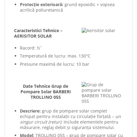
Protecție exterioară:
grund epoxidic + vopsea
acrilică poliuretanică
Caracteristici Tehnice –
AERISITOR SOLAR
Racord: ½˝
Temperatură de lucru: max. 130°C
Presiune maximă de lucru: 10 bar
Date Tehnice Grup de
Pompare Solar BARBERI
TROLLINO 05S
Descriere:
grup de pompare solar complet
echipat pentru instalații cu circulație forțată –
un
singur circuit (retur)
. Include elementele pentru
măsurare, reglaj debit și siguranța sistemului.
Model:
TROLLINO 05S – grup de pompare solar cu