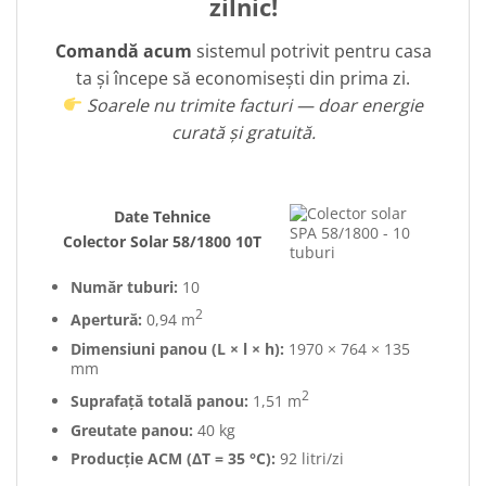
zilnic!
Comandă acum
sistemul potrivit pentru casa
ta și începe să economisești din prima zi.
Soarele nu trimite facturi — doar energie
curată și gratuită.
Date Tehnice
Colector Solar 58/1800 10T
Număr tuburi:
10
2
Apertură:
0,94 m
Dimensiuni panou (L × l × h):
1970 × 764 × 135
mm
2
Suprafață totală panou:
1,51 m
Greutate panou:
40 kg
Producție ACM (ΔT = 35 °C):
92 litri/zi