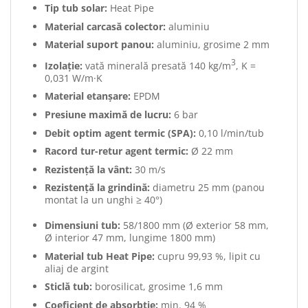
Tip tub solar:
Heat Pipe
Material carcasă colector:
aluminiu
Material suport panou:
aluminiu, grosime 2 mm
3
Izolație:
vată minerală presată 140 kg/m
, K =
0,031 W/m·K
Material etanșare:
EPDM
Presiune maximă de lucru:
6 bar
Debit optim agent termic (SPA):
0,10 l/min/tub
Racord tur-retur agent termic:
Ø 22 mm
Rezistență la vânt:
30 m/s
Rezistență la grindină:
diametru 25 mm (panou
montat la un unghi ≥ 40°)
Dimensiuni tub:
58/1800 mm (Ø exterior 58 mm,
Ø interior 47 mm, lungime 1800 mm)
Material tub Heat Pipe:
cupru 99,93 %, lipit cu
aliaj de argint
Sticlă tub:
borosilicat, grosime 1,6 mm
Coeficient de absorbție:
min. 94 %