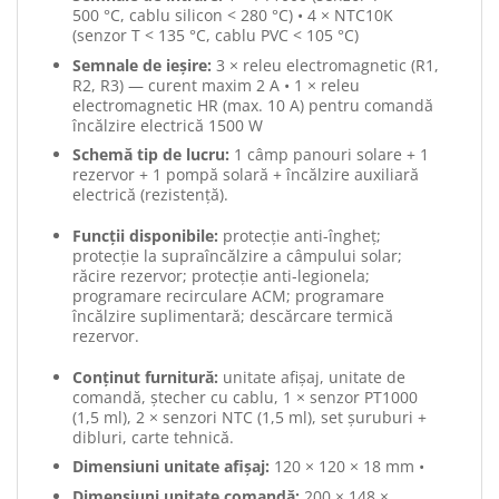
500 °C, cablu silicon < 280 °C) • 4 × NTC10K
(senzor T < 135 °C, cablu PVC < 105 °C)
Semnale de ieșire:
3 × releu electromagnetic (R1,
R2, R3) — curent maxim 2 A • 1 × releu
electromagnetic HR (max. 10 A) pentru comandă
încălzire electrică 1500 W
Schemă tip de lucru:
1 câmp panouri solare + 1
rezervor + 1 pompă solară + încălzire auxiliară
electrică (rezistență).
Funcții disponibile:
protecție anti-îngheț;
protecție la supraîncălzire a câmpului solar;
răcire rezervor; protecție anti-legionela;
programare recirculare ACM; programare
încălzire suplimentară; descărcare termică
rezervor.
Conținut furnitură:
unitate afișaj, unitate de
comandă, ștecher cu cablu, 1 × senzor PT1000
(1,5 ml), 2 × senzori NTC (1,5 ml), set șuruburi +
dibluri, carte tehnică.
Dimensiuni unitate afișaj:
120 × 120 × 18 mm •
Dimensiuni unitate comandă:
200 × 148 ×