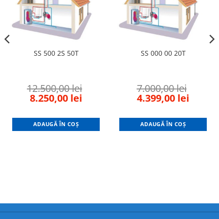
SS 500 2S 50T
SS 000 00 20T
12.500,00
lei
7.000,00
lei
nt
Original
Current
Original
Curren
8.250,00
lei
4.399,00
lei
price
price
price
price
was:
is:
was:
is:
ADAUGĂ ÎN COȘ
ADAUGĂ ÎN COȘ
00 lei.
12.500,00 lei.
8.250,00 lei.
7.000,00 lei.
4.399,0