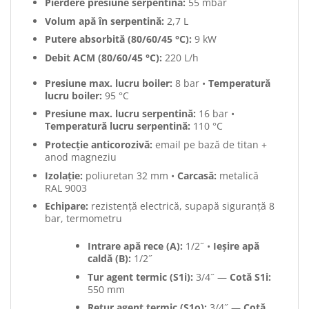
Pierdere presiune serpentină:
55 mbar
Volum apă în serpentină:
2,7 L
Putere absorbită (80/60/45 °C):
9 kW
Debit ACM (80/60/45 °C):
220 L/h
Presiune max. lucru boiler:
8 bar •
Temperatură
lucru boiler:
95 °C
Presiune max. lucru serpentină:
16 bar •
Temperatură lucru serpentină:
110 °C
Protecție anticorozivă:
email pe bază de titan +
anod magneziu
Izolație:
poliuretan 32 mm •
Carcasă:
metalică
RAL 9003
Echipare:
rezistență electrică, supapă siguranță 8
bar, termometru
Intrare apă rece (A):
1/2˝ •
Ieșire apă
caldă (B):
1/2˝
Tur agent termic (S1i):
3/4˝ —
Cotă S1i:
550 mm
Retur agent termic (S1o):
3/4˝ —
Cotă