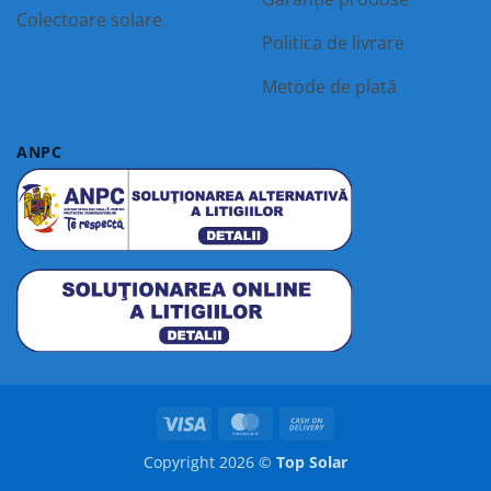
Colectoare solare
Politica de livrare
Metode de plată
ANPC
Visa
MasterCard
Cash
On
Copyright 2026 ©
Top Solar
Delivery