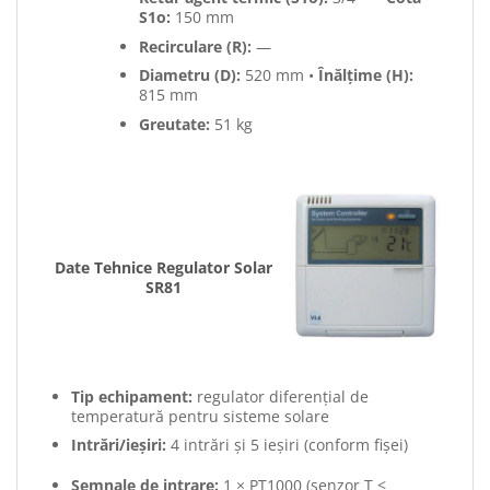
S1o:
150 mm
Recirculare (R):
—
Diametru (D):
520 mm •
Înălțime (H):
815 mm
Greutate:
51 kg
Date Tehnice Regulator Solar
SR81
Tip echipament:
regulator diferențial de
temperatură pentru sisteme solare
Intrări/ieșiri:
4 intrări și 5 ieșiri (conform fișei)
Semnale de intrare:
1 × PT1000 (senzor T <