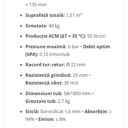
× 135 mm
Suprafață totală:
1,51 m²
Greutate:
40 kg
Producție ACM (ΔT = 35 °C):
92 litri/zi
Presiune maximă:
6 bar •
Debit optim
(SPA):
0,10 l/min/tub
Racord tur–retur:
Ø 22 mm
Rezistență grindină:
25 mm •
Rezistență vânt:
30 m/s
Dimensiuni tub:
58/1800 mm •
Greutate tub:
2,7 kg
Sticlă:
borosilicat 1,6 mm •
Absorbție:
≥
94% •
Emisie:
≤ 8%