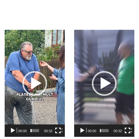
Video
Video
Player
Player
00:00
00:32
00:00
00:32