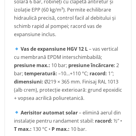
solară 6 bar, robineți cu clapetă antiretur și
izolație EPP (60 kg/m³). Permite echilibrare
hidraulică precisă, control facil al debitului și
schimb rapid al pompei; racord vas de
expansiune inclus.
Vas de expansiune HGV 12 L
– vas vertical
cu membrană EPDM interschimbabilă;
presiune max.:
10 bar;
presiune încărcare:
2
bar;
temperatură:
–10…+110 °C;
racord:
1″;
dimensiuni:
Ø219 × 365 mm. Finisaj RAL 1013
(alb crem), protecție exterioară: grund epoxidic
+ vopsea acrilică poliuretanică.
Aerisitor automat solar
– elimină aerul din
instalație pentru randament stabil:
racord:
½″ •
T max.:
130 °C •
P max.:
10 bar.