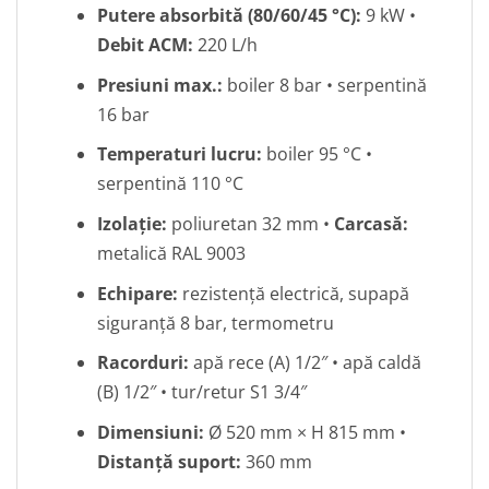
Putere absorbită (80/60/45 °C):
9 kW •
Debit ACM:
220 L/h
Presiuni max.:
boiler 8 bar • serpentină
16 bar
Temperaturi lucru:
boiler 95 °C •
serpentină 110 °C
Izolație:
poliuretan 32 mm •
Carcasă:
metalică RAL 9003
Echipare:
rezistență electrică, supapă
siguranță 8 bar, termometru
Racorduri:
apă rece (A) 1/2″ • apă caldă
(B) 1/2″ • tur/retur S1 3/4″
Dimensiuni:
Ø 520 mm × H 815 mm •
Distanță suport:
360 mm