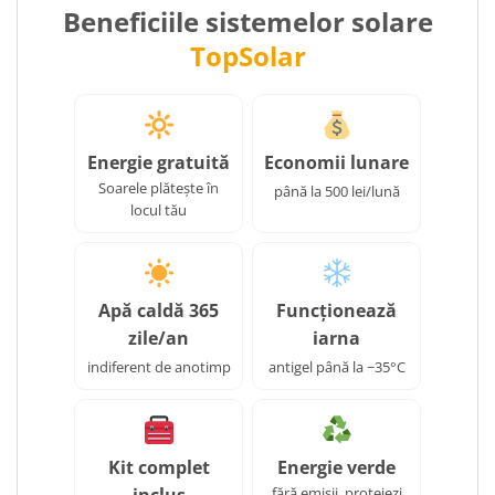
Beneficiile sistemelor solare
TopSolar
Energie gratuită
Economii lunare
Soarele plătește în
până la 500 lei/lună
locul tău
Apă caldă 365
Funcționează
zile/an
iarna
indiferent de anotimp
antigel până la −35°C
Kit complet
Energie verde
inclus
fără emisii, protejezi