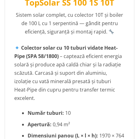
TopSolar SS 100 1S 10T
Sistem solar complet, cu colector 10T și boiler
de 100 L cu 1 serpentină — gândit pentru
eficiență, siguranță și montaj rapid.
Colector solar cu 10 tuburi vidate Heat-
Pipe (SPA 58/1800)
– captează eficient energia
solară și produce apă caldă chiar și la radiație
scăzută. Carcasă și suport din aluminiu,
izolație cu vată minerală presată și tuburi
Heat-Pipe din cupru pentru transfer termic
excelent.
Număr tuburi:
10
Apertură:
0,94 m²
Dimensiuni panou (L × l × h):
1970 × 764