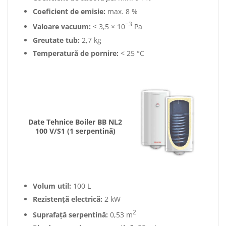
Coeficient de emisie:
max. 8 %
−3
Valoare vacuum:
< 3,5 × 10
Pa
Greutate tub:
2,7 kg
Temperatură de pornire:
< 25 °C
Date Tehnice Boiler BB NL2
100 V/S1 (1 serpentină)
Volum util:
100 L
Rezistență electrică:
2 kW
2
Suprafață serpentină:
0,53 m