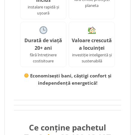
planeta
instalare rapidă și
ușoară
Durată de viață
Valoare crescută
20+ ani
a locuinței
fără întreținere
investiție inteligentă și
costisitoare
sustenabilă
Economisești bani, câștigi confort și
independență energetică!
Ce conține pachetul