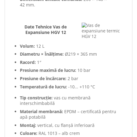
42 mm.
Date Tehnice Vas de
Expansiune HGV 12
Volum:
12 L
Diametru × Înălțime:
Ø219 × 365 mm
Racord:
1″
Presiune maximă de lucru:
10 bar
Presiune de încărcare:
2 bar
Temperatură de lucru:
-10... +110 °C
Tip construcție:
vas cu membrană
interschimbabilă
Material membrană:
EPDM – certificată pentru
apă potabilă
Montaj:
vertical, cu flanșă inferioară
Culoare:
RAL 1013 – alb crem