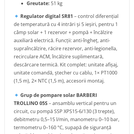
Greutate:
51 kg
Regulator digital SR81
– control diferențial
de temperatură cu 4 intrări și 5 ieșiri, pentru 1
câmp solar + 1 rezervor + pompă + încălzire
auxiliară electrică. Funcții: anti-îngheț, anti-
supraîncălzire, răcire rezervor, anti-legionella,
recirculare ACM, încălzire suplimentară,
descărcare termică. Kit complet: unitate afișaj,
unitate comandă, ștecher cu cablu, 1× PT1000
(1,5 m), 2× NTC (1,5 m), accesorii montaj.
Grup de pompare solar BARBERI
TROLLINO 05S
– ansamblu vertical pentru un
circuit, cu pompă SSP XPS15-6/130 (3 trepte),
debitmetru 0,5–15 l/min, manometru 0–10 bar,
termometru 0–160 °C, supapă de siguranță