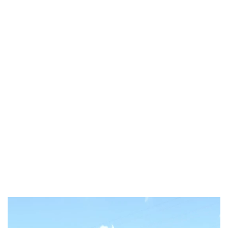
Video
Player