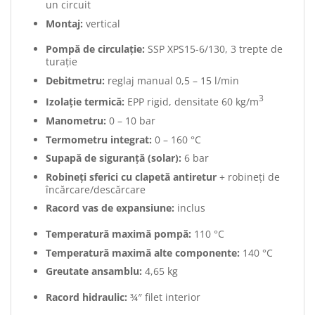
un circuit
Montaj:
vertical
Pompă de circulație:
SSP XPS15-6/130, 3 trepte de
turație
Debitmetru:
reglaj manual 0,5 – 15 l/min
3
Izolație termică:
EPP rigid, densitate 60 kg/m
Manometru:
0 – 10 bar
Termometru integrat:
0 – 160 °C
Supapă de siguranță (solar):
6 bar
Robineți sferici cu clapetă antiretur
+ robineți de
încărcare/descărcare
Racord vas de expansiune:
inclus
Temperatură maximă pompă:
110 °C
Temperatură maximă alte componente:
140 °C
Greutate ansamblu:
4,65 kg
Racord hidraulic:
¾″ filet interior