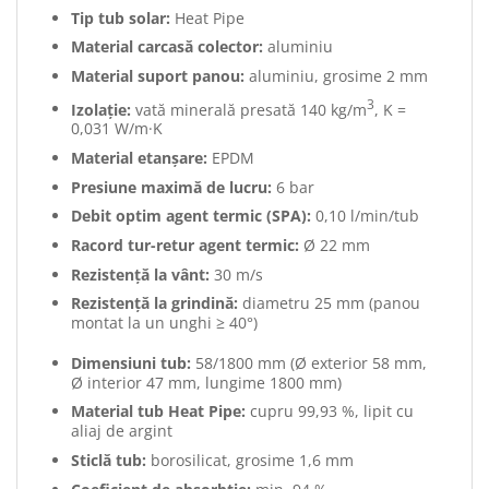
Tip tub solar:
Heat Pipe
Material carcasă colector:
aluminiu
Material suport panou:
aluminiu, grosime 2 mm
3
Izolație:
vată minerală presată 140 kg/m
, K =
0,031 W/m·K
Material etanșare:
EPDM
Presiune maximă de lucru:
6 bar
Debit optim agent termic (SPA):
0,10 l/min/tub
Racord tur-retur agent termic:
Ø 22 mm
Rezistență la vânt:
30 m/s
Rezistență la grindină:
diametru 25 mm (panou
montat la un unghi ≥ 40°)
Dimensiuni tub:
58/1800 mm (Ø exterior 58 mm,
Ø interior 47 mm, lungime 1800 mm)
Material tub Heat Pipe:
cupru 99,93 %, lipit cu
aliaj de argint
Sticlă tub:
borosilicat, grosime 1,6 mm