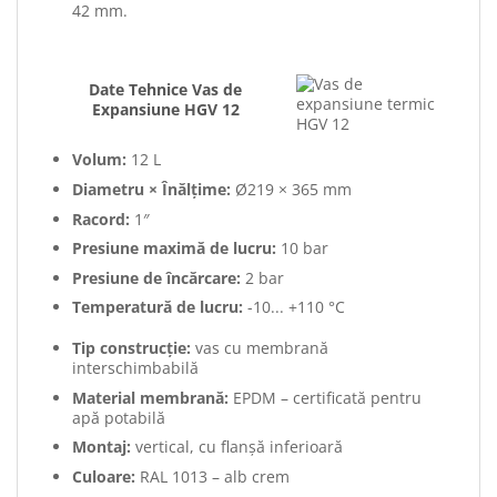
42 mm.
Date Tehnice Vas de
Expansiune HGV 12
Volum:
12 L
Diametru × Înălțime:
Ø219 × 365 mm
Racord:
1″
Presiune maximă de lucru:
10 bar
Presiune de încărcare:
2 bar
Temperatură de lucru:
-10... +110 °C
Tip construcție:
vas cu membrană
interschimbabilă
Material membrană:
EPDM – certificată pentru
apă potabilă
Montaj:
vertical, cu flanșă inferioară
Culoare:
RAL 1013 – alb crem