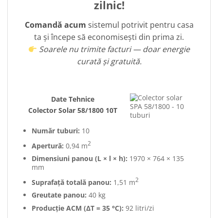
zilnic!
Comandă acum
sistemul potrivit pentru casa
ta și începe să economisești din prima zi.
Soarele nu trimite facturi — doar energie
curată și gratuită.
Date Tehnice
Colector Solar 58/1800 10T
Număr tuburi:
10
2
Apertură:
0,94 m
Dimensiuni panou (L × l × h):
1970 × 764 × 135
mm
2
Suprafață totală panou:
1,51 m
Greutate panou:
40 kg
Producție ACM (ΔT = 35 °C):
92 litri/zi