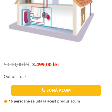
Original
Current
5.000,00
lei
3.499,00
lei
price
price
was:
is:
Out of stock
5.000,00 lei.
3.499,00 lei.
SUNĂ ACUM
15
persoane se uită la acest produs acum