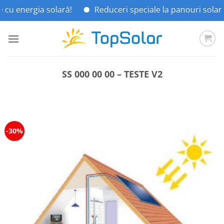
ia solară!
Reduceri speciale la panouri solare!
C
Skip
to
content
SS 000 00 00 – TESTE V2
-30%