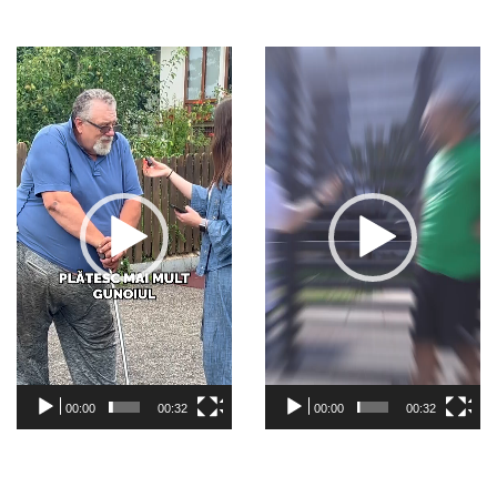
Video
Video
Player
Player
00:00
00:32
00:00
00:32