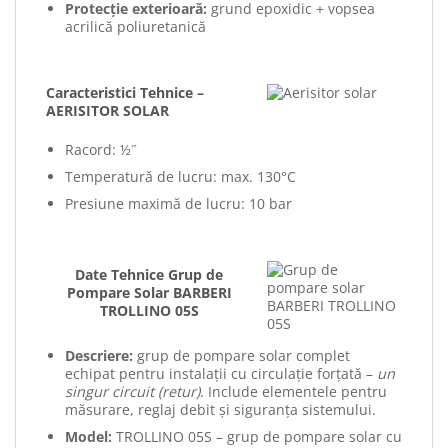
Protecție exterioară:
grund epoxidic + vopsea
acrilică poliuretanică
Caracteristici Tehnice –
AERISITOR SOLAR
Racord: ½˝
Temperatură de lucru: max. 130°C
Presiune maximă de lucru: 10 bar
Date Tehnice Grup de
Pompare Solar BARBERI
TROLLINO 05S
Descriere:
grup de pompare solar complet
echipat pentru instalații cu circulație forțată –
un
singur circuit (retur)
. Include elementele pentru
măsurare, reglaj debit și siguranța sistemului.
Model:
TROLLINO 05S – grup de pompare solar cu