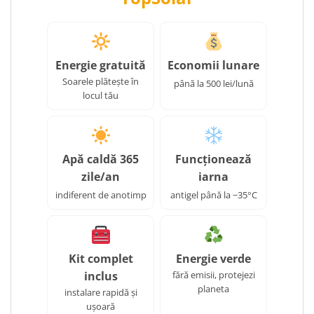
Energie gratuită
Economii lunare
Soarele plătește în
până la 500 lei/lună
locul tău
Apă caldă 365
Funcționează
zile/an
iarna
indiferent de anotimp
antigel până la −35°C
Kit complet
Energie verde
inclus
fără emisii, protejezi
planeta
instalare rapidă și
ușoară