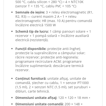
500 °C, cablu silicon < 280 °C) • 4 × NTC10K
(senzor T < 135 °C, cablu PVC < 105 °C)
Semnale de ieșire:
3 × releu electromagnetic (R1,
R2, R3) — curent maxim 2 A • 1 × releu
electromagnetic HR (max. 10 A) pentru comandă
încălzire electrică 1500 W
Schemă tip de lucru:
1 câmp panouri solare + 1
rezervor + 1 pompă solară + încălzire auxiliară
electrică (rezistență).
Funcții disponibile:
protecție anti-îngheț;
protecție la supraîncălzire a câmpului solar;
răcire rezervor; protecție anti-legionela;
programare recirculare ACM; programare
încălzire suplimentară; descărcare termică
rezervor.
Conținut furnitură:
unitate afișaj, unitate de
comandă, ștecher cu cablu, 1 × senzor PT1000
(1,5 ml), 2 × senzori NTC (1,5 ml), set șuruburi +
dibluri, carte tehnică.
Dimensiuni unitate afișaj:
120 × 120 × 18 mm •
Dimensiuni unitate comandă:
200 × 148 ×