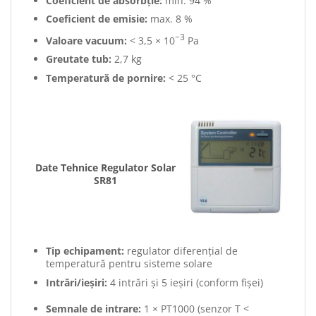
Coeficient de absorbție:
min. 94 %
Coeficient de emisie:
max. 8 %
−3
Valoare vacuum:
< 3,5 × 10
Pa
Greutate tub:
2,7 kg
Temperatură de pornire:
< 25 °C
Date Tehnice Regulator Solar
SR81
Tip echipament:
regulator diferențial de
temperatură pentru sisteme solare
Intrări/ieșiri:
4 intrări și 5 ieșiri (conform fișei)
Semnale de intrare:
1 × PT1000 (senzor T <