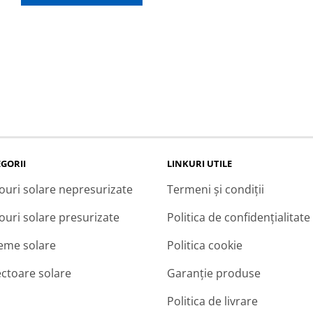
was:
is:
10.307,50 lei.
5.890
ice
10.307,50 lei.
5.890,00 lei.
00,00 lei.
GORII
LINKURI UTILE
ouri solare nepresurizate
Termeni și condiții
ouri solare presurizate
Politica de confidențialitate
teme solare
Politica cookie
ectoare solare
Garanție produse
Politica de livrare