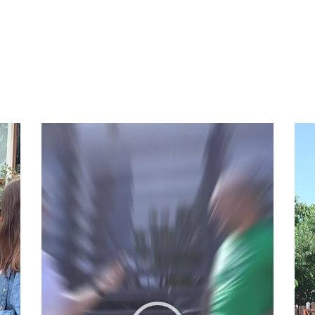
Video
Vid
Player
Pla