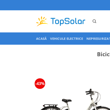
Skip
to
content
ACASĂ
VEHICULE ELECTRICE
NEPRESURIZA
Bicic
-43%