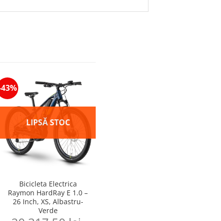
-43%
Bicicleta Electrica
ent
Raymon HardRay E 1.0 –
e
26 Inch, XS, Albastru-
Verde