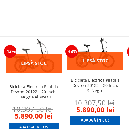
-43%
-43%
Bicicleta Electrica Pliabila
Devron 20122 – 20 Inch,
Bicicleta Electrica Pliabila
S, Negru
Devron 20122 – 20 Inch,
S, Negru/Albastru
10.307,50
lei
10.307,50
lei
Original
Curr
5.890,00
lei
Original
Current
5.890,00
lei
price
pric
price
price
ADAUGĂ ÎN COȘ
was:
is:
rrent
ADAUGĂ ÎN COȘ