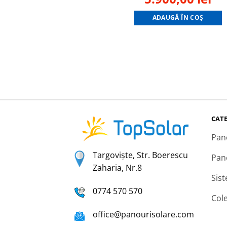
.
.790,00 lei.
price
pr
ADAUGĂ ÎN COȘ
was:
is:
10.325,00 lei.
5.9
CATE
Pan
Targoviște, Str. Boerescu
Pan
Zaharia, Nr.8
Sis
0774 570 570
Col
office@panourisolare.com