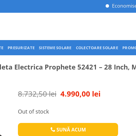
Economisește cu ene
TE
PRESURIZATE
SISTEME SOLARE
COLECTOARE SOLARE
PROMO
leta Electrica Prophete 52421 – 28 Inch, 
Original
Current
8.732,50
lei
4.990,00
lei
price
price
was:
is:
Out of stock
8.732,50 lei.
4.990,00 le
SUNĂ ACUM