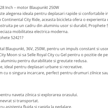
– 28 Inch – motor Blaupunkt 250W
ste alegerea ideala pentru deplasari rapide si confortabile
 Continental City Ride, aceasta bicicleta ofera o experienta d
nstruita pe un cadru din aluminiu usor si durabil, Prophete 
reciaza mobilitatea electrica moderna.
rophete 52421?
ntal Blaupunkt, 36V, 250W, pentru un impuls constant si usor
ity Moon si sa Selle Royal City cu Gel pentru o pozitie de pe
n aluminiu pentru durabilitate si greutate redusa.
e, ideal pentru deplasari urbane si recreative.
 cu o singura incarcare, perfect pentru drumuri zilnice sau
entru naveta zilnica si explorarea orasului.
evrat si transportat.
u asistenta fluida si rapida la pedalare.