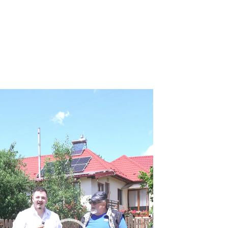
eo
yer