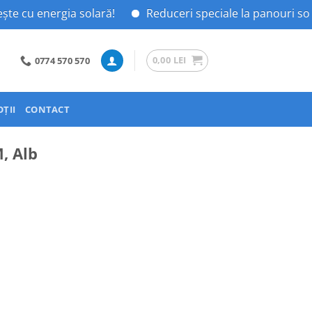
rgia solară!
Reduceri speciale la panouri solare!
0,00
LEI
0774 570 570
ȚII
CONTACT
M, Alb
i.