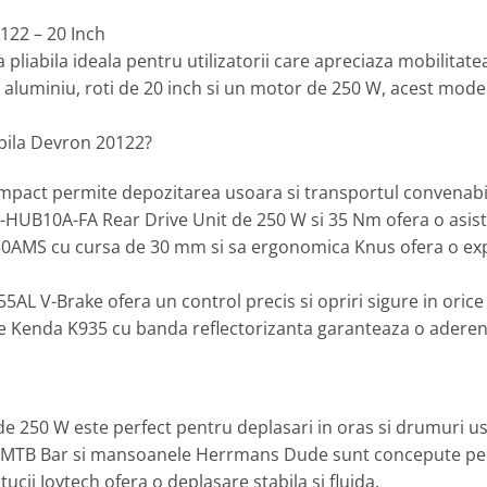
0122 – 20 Inch
pliabila ideala pentru utilizatorii care apreciaza mobilitatea,
 aluminiu, roti de 20 inch si un motor de 250 W, acest mode
iabila Devron 20122?
ompact permite depozitarea usoara si transportul convenabil
-HUB10A-FA Rear Drive Unit de 250 W si 35 Nm ofera o asiste
0AMS cu cursa de 30 mm si sa ergonomica Knus ofera o expe
AL V-Brake ofera un control precis si opriri sigure in orice 
ele Kenda K935 cu banda reflectorizanta garanteaza o aderenta
e 250 W este perfect pentru deplasari in oras si drumuri u
 MTB Bar si mansoanele Herrmans Dude sunt concepute pent
tucii Joytech ofera o deplasare stabila si fluida.