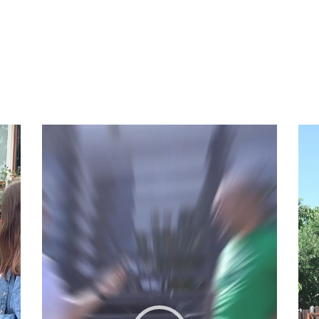
Video
Vid
Player
Pla