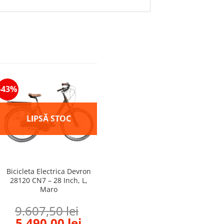
-43%
Bicicleta Electrica Devron
28120 CN7 – 28 Inch, L,
Maro
9.607,50
lei
ent
Original
Current
5.490,00
lei