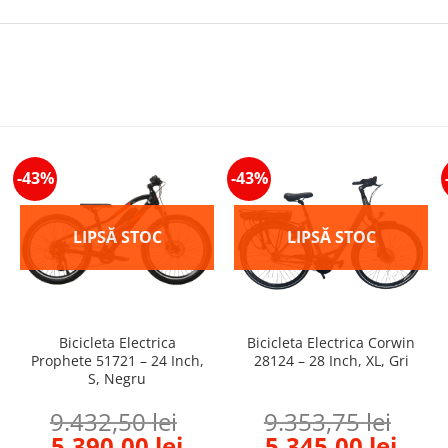
-43%
-43%
Bicicleta Electrica
Bicicleta Electrica Corwin
Prophete 51721 – 24 Inch,
28124 – 28 Inch, XL, Gri
S, Negru
9.432,50
lei
9.353,75
lei
rrent
Original
Current
Original
Curr
5.390,00
lei
5.345,00
lei