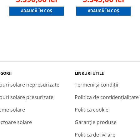
ice
price
price
price
pric
ADAUGĂ ÎN COȘ
ADAUGĂ ÎN COȘ
was:
is:
was:
is:
00,00 lei.
9.432,50 lei.
5.390,00 lei.
9.353,75 lei.
5.345
GORII
LINKURI UTILE
ouri solare nepresurizate
Termeni și condiții
ouri solare presurizate
Politica de confidențialitate
teme solare
Politica cookie
ectoare solare
Garanție produse
Politica de livrare