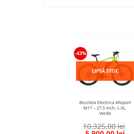
-43%
-43%
e
Bicicleta Electrica Afisport
M17 – 27.5 Inch, L-XL,
Bicicleta Electrica
Verde
Raymon HardRay E 1.0 –
26 Inch, XS, Albastru-
10.325,00
lei
Verde
Current
Original
Cu
5.900,00
lei