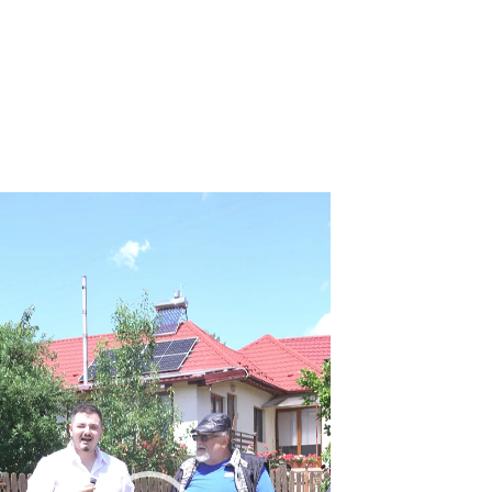
eo
yer