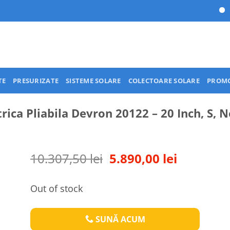
Economise
TE
PRESURIZATE
SISTEME SOLARE
COLECTOARE SOLARE
PROMO
ctrica Pliabila Devron 20122 – 20 Inch, S, 
Original
Current
10.307,50
lei
5.890,00
lei
price
price
was:
is:
Out of stock
10.307,50 lei.
5.890,00 l
SUNĂ ACUM