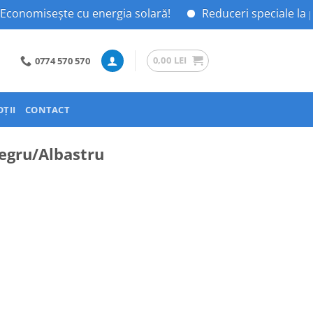
ște cu energia solară!
Reduceri speciale la panouri s
0,00
LEI
0774 570 570
ȚII
CONTACT
Negru/Albastru
ei.