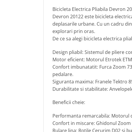
Bicicleta Electrica Pliabila Devron 2
Devron 20122 este bicicleta electrica 
deplasarile urbane. Cu un cadru din
explorari prin oras.
De ce sa alegi bicicleta electrica pl
Design pliabil: Sistemul de pliere c
Motor eficient: Motorul Etrotek ETM
Confort imbunatatit: Furca Zoom 73
pedalare.
Siguranta maxima: Franele Tektro 855
Durabilitate si stabilitate: Anvelop
Beneficii cheie:
Performanta remarcabila: Motorul d
Confort in miscare: Ghidonul Zoom
Rulare lina: Rotile Cerurim D02 si bu