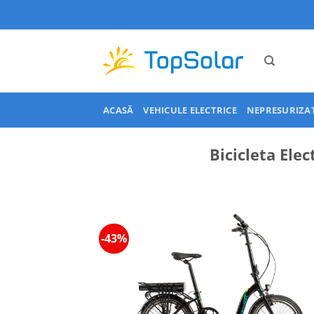
Skip
to
content
ACASĂ
VEHICULE ELECTRICE
NEPRESURIZA
Bicicleta Ele
-43%