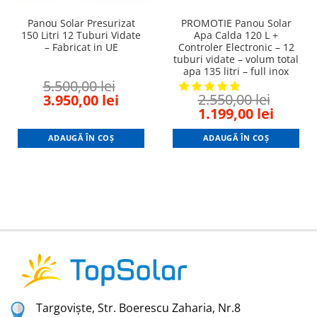
Panou Solar Presurizat
PROMOTIE Panou Solar
150 Litri 12 Tuburi Vidate
Apa Calda 120 L +
– Fabricat in UE
Controler Electronic – 12
tuburi vidate – volum total
ent
apa 135 litri – full inox
5.500,00
lei
Original
Current
2.550,00
lei
3.950,00
lei
9,00 lei.
Original
Curren
price
price
1.199,00
lei
price
price
was:
is:
was:
is:
ADAUGĂ ÎN COȘ
ADAUGĂ ÎN COȘ
5.500,00 lei.
3.950,00 lei.
2.550,00 lei.
1.199,0
Targoviște, Str. Boerescu Zaharia, Nr.8