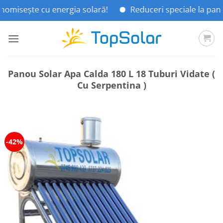
te cu energia solară!
Reduceri speciale la panouri sol
Skip
to
content
Panou Solar Apa Calda 180 L 18 Tuburi Vidate (
Cu Serpentina )
-42%