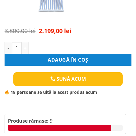
Original
Current
3.800,00
lei
2.199,00
lei
price
price
was:
is:
Panou Solar Apa Calda 180 L 18 Tuburi Vidate ( Cu Serpentina )
3.800,00 lei.
2.199,00 lei.
ADAUGĂ ÎN COȘ
SUNĂ ACUM
18
persoane se uită la acest produs acum
Produse rămase:
9